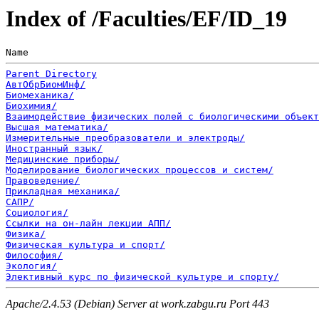
Index of /Faculties/EF/ID_19
Name                                                   
Parent Directory
АвтОбрБиомИнф/
Биомеханика/
Биохимия/
Взаимодействие физических полей с биологическими объект
Высшая математика/
Измерительные преобразователи и электроды/
Иностранный язык/
Медицинские приборы/
Моделирование биологических процессов и систем/
Правоведение/
Прикладная механика/
САПР/
Социология/
Ссылки на он-лайн лекции АПП/
Физика/
Физическая культура и спорт/
Философия/
Экология/
Элективный курс по физической культуре и спорту/
Apache/2.4.53 (Debian) Server at work.zabgu.ru Port 443