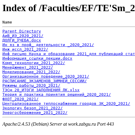
Index of /Faculties/EF/TE'Sm_
Name                                                   
Parent Directory
АиВ_ИЭ_2020_2021/
ДОЛГИ_УЧЕБА.docx
Ин яз в проф_ деятельности _2020_2021/
Инж иссл_2021_2022/
Инф письмо Наука и образование 2021_для публикаций стат
Информация_ссылки_лекции.docx
Комп_технологии_2021_2022/
Менеджмент_2021_2022/
Моделирование_2021_2022/
Организационное поведение_2020_2021/
РАСПИСАНИЕ_ЭКЗАМЕНОВ_ЗИМНЕЙ_СЕССИИ/
Режимы работы_2020_2021/
ТЭСм 20_ИТОГИ ЗАПОЛНЕНИЯ ЛК.xlsx
Теория и практика принятия решений_2020_2021/
ФХОТ_2020_2021/
Централизованное теплоснабжение городов ЗК_2020_2021/
Экологич безоп_2021_2022/
Энергосбережение_2021_2022/
Apache/2.4.53 (Debian) Server at work.zabgu.ru Port 443