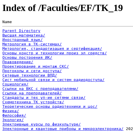
Index of /Faculties/EF/TK_19
Name                                                   
Parent Directory
Высшая математика/
Иностранный язык/
Метрология в ТК-системах/
Метрология, стандартизация и сертификация/
Основы констр и технологии произ эл средств/
Основы построения ИК/
Правоведение/
Проектирование и монтаж СКС/
Протоколы и сети доступа/
Сетевые технологии ВПД/
Сист мобильной связи и систем радиодоступа/
Социология/
Ссылки на ВКС с преподавателями/
Ссылки на преподавателей/
Стандарты и тех уп-ие сетями связи/
Схемотехника ТК устройств/
Теоретические основы радиотехники и цос/
Физика/
Философия/
Экология/
Электривные курсы по физкультуре/
Электронные и квантовые приборы и микроэлектроника/