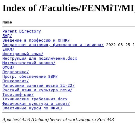
Index of /Faculties/FENMiT/MI
Name                                                   
Parent Directory
БЖД/
Введение в профессию и ОППК/
Возрастная анатомия, физиология и гигиена/
ЕНКМ/
Иностранный язык/
Инструкция для подключения.docx
Математический анализ/
ОМОИ/
Педагогика/
Прогр. обеспечение ЭВМ/
Психология/
Раписание занятий весна 21-22/
Русский язык и культура речи/
Теор.инф-ции/
Технические требования.docx
Физическая культура и спорт/
Элективные курсы по ФКиС/
Apache/2.4.53 (Debian) Server at work.zabgu.ru Port 443