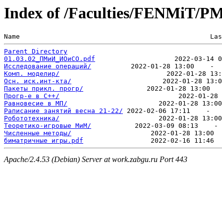
Index of /Faculties/FENMiT/P
Name                                                Las
Parent Directory
01.03.02_ПМиИ_ИОиСО.pdf
Исследование операций/
Комп. моделир/
Осн. иск.инт-кта/
Пакеты прикл. прогр/
Прогр-е в С++/
Равновесие в МП/
Раписание занятий весна 21-22/
Робототехника/
Теоретико-игровые МиМ/
Численные методы/
биматричные игры.pdf
Apache/2.4.53 (Debian) Server at work.zabgu.ru Port 443