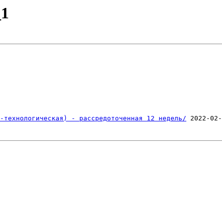
_1
                                                        
-технологическая) - рассредоточенная 12 недель/