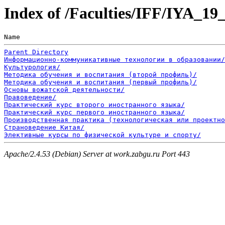
Index of /Faculties/IFF/IYA_19
Name                                                   
Parent Directory
Информационно-коммуникативные технологии в образовании/
Культурология/
Методика обучения и воспитания (второй профиль)/
Методика обучения и воспитания (первый профиль)/
Основы вожатской деятельности/
Правоведение/
Практический курс второго иностранного языка/
Практический курс первого иностранного языка/
Производственная практика (технологическая или проектно
Страноведение Китая/
Элективные курсы по физической культуре и спорту/
Apache/2.4.53 (Debian) Server at work.zabgu.ru Port 443