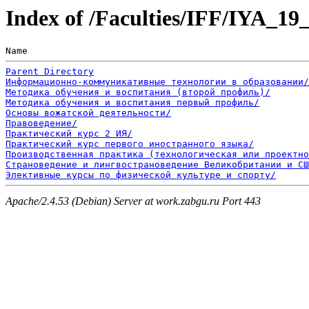
Index of /Faculties/IFF/IYA_19
Name                                                   
Parent Directory
Информационно-коммуникативные технологии в образовании/
Методика обучения и воспитания (второй профиль)/
Методика обучения и воспитания первый профиль/
Основы вожатской деятельности/
Правоведение/
Практический курс 2 ИЯ/
Практический курс первого иностранного языка/
Производственная практика (технологическая или проектно
Страноведение и лингвострановедение Великобритании и СШ
Элективные курсы по физической культуре и спорту/
Apache/2.4.53 (Debian) Server at work.zabgu.ru Port 443