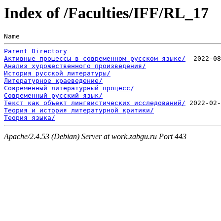
Index of /Faculties/IFF/RL_17
Name                                                   
Parent Directory
Активные процессы в современном русском языке/
Анализ художественного произведения/
История русской литературы/
Литературное краеведение/
Современный литературный процесс/
Современный русский язык/
Текст как объект лингвистических исследований/
Теория и история литературной критики/
Теория языка/
Apache/2.4.53 (Debian) Server at work.zabgu.ru Port 443