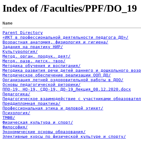
Index of /Faculties/PPF/DO_19
Name                                                   
Parent Directory
«ИКТ в профессиональной деятельности педагога ДО»/
Возрастная анатомия, физиология и гигиена/
Задания на практику НИР/
Культурология/
Метод. орган. продук. деят/
Метод. разв. детск. твор/
Методика обучения и воспитания/
Методика развития речи детей раннего и дошкольного возр
Методическое обеспечение реализации ООП ДО/
Организация летней оздоровительной работы в ДОО/
Основы педагогической риторики/
ППО-19, НО-19, СДО-19, ДО-19_Лекция_08.12.2020.docx
Педагогика/
Педагогическое взаимодействие с участниками образовател
Преддипломная практика/
Профессиональная этика и деловой этикет/
Психология/
ТМФВ/
Физическая культура и спорт/
Философия/
Экономические основы образования/
Элективные курсы по физической культуре и спорту/