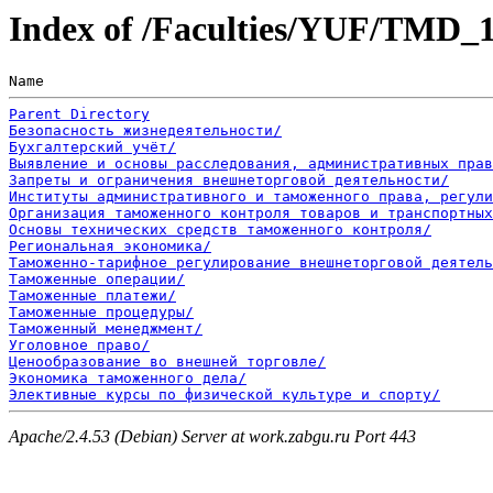
Index of /Faculties/YUF/TMD_
Name                                                   
Parent Directory
Безопасность жизнедеятельности/
Бухгалтерский учёт/
Выявление и основы расследования, административных прав
Запреты и ограничения внешнеторговой деятельности/
Институты административного и таможенного права, регули
Организация таможенного контроля товаров и транспортных
Основы технических средств таможенного контроля/
Региональная экономика/
Таможенно-тарифное регулирование внешнеторговой деятель
Таможенные операции/
Таможенные платежи/
Таможенные процедуры/
Таможенный менеджмент/
Уголовное право/
Ценообразование во внешней торговле/
Экономика таможенного дела/
Элективные курсы по физической культуре и спорту/
Apache/2.4.53 (Debian) Server at work.zabgu.ru Port 443