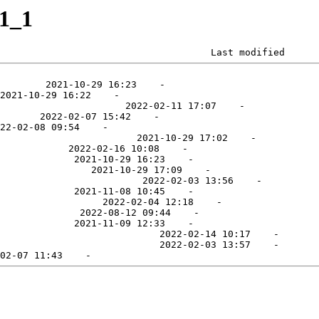
21_1
                                     Last modified      