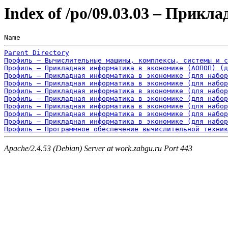
Index of /po/09.03.03 – Прик
Name                                                   
Parent Directory
Профиль – Вычислительные машины, комплексы, системы и с
Профиль – Прикладная информатика в экономике (АОПОП) (д
Профиль – Прикладная информатика в экономике (для набор
Профиль – Прикладная информатика в экономике (для набор
Профиль – Прикладная информатика в экономике (для набор
Профиль – Прикладная информатика в экономике (для набор
Профиль – Прикладная информатика в экономике (для набор
Профиль – Прикладная информатика в экономике (для набор
Профиль – Прикладная информатика в экономике (для набор
Профиль – Программное обеспечение вычислительной техник
Apache/2.4.53 (Debian) Server at work.zabgu.ru Port 443