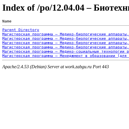
Index of /po/12.04.04 – Биоте
Name                                                   
Parent Directory
Магистерская программа – Медико-биологические аппараты,
Магистерская программа – Медико-биологические аппараты,
Магистерская программа – Медико-биологические аппараты,
Магистерская программа – Медико-биологические аппараты,
Магистерская программа – Медико-социальные технологии р
Магистерская программа – Менеджмент в образовании (для 
Apache/2.4.53 (Debian) Server at work.zabgu.ru Port 443