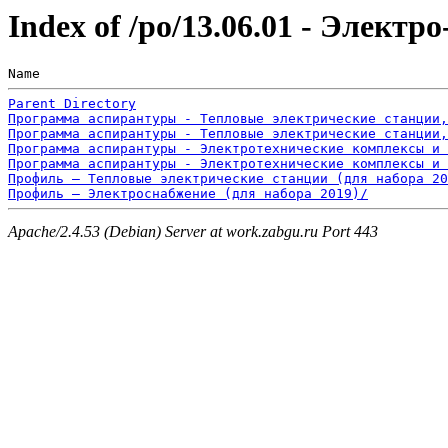
Index of /po/13.06.01 - Электр
Name                                                   
Parent Directory
Программа аспирантуры - Тепловые электрические станции,
Программа аспирантуры - Тепловые электрические станции,
Программа аспирантуры - Электротехнические комплексы и 
Программа аспирантуры - Электротехнические комплексы и 
Профиль – Тепловые электрические станции (для набора 20
Профиль – Электроснабжение (для набора 2019)/
Apache/2.4.53 (Debian) Server at work.zabgu.ru Port 443