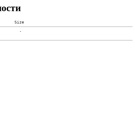
ности
      Size  