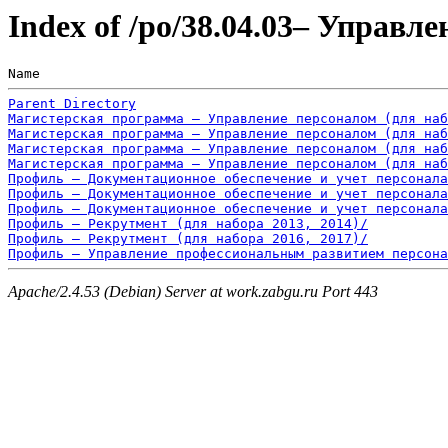
Index of /po/38.04.03– Управл
Name                                                   
Parent Directory
Магистерская программа – Управление персоналом (для наб
Магистерская программа – Управление персоналом (для наб
Магистерская программа – Управление персоналом (для наб
Магистерская программа – Управление персоналом (для наб
Профиль – Документационное обеспечение и учет персонала
Профиль – Документационное обеспечение и учет персонала
Профиль – Документационное обеспечение и учет персонала
Профиль – Рекрутмент (для набора 2013, 2014)/
Профиль – Рекрутмент (для набора 2016, 2017)/
Профиль – Управление профессиональным развитием персона
Apache/2.4.53 (Debian) Server at work.zabgu.ru Port 443