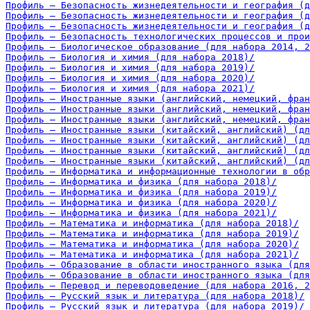
Профиль – Безопасность жизнедеятельности и география (д
Профиль – Безопасность жизнедеятельности и география (д
Профиль – Безопасность жизнедеятельности и география (д
Профиль – Безопасность технологических процессов и прои
Профиль – Биологическое образование (для набора 2014, 2
Профиль – Биология и химия (для набора 2018)/
Профиль – Биология и химия (для набора 2019)/
Профиль – Биология и химия (для набора 2020)/
Профиль – Биология и химия (для набора 2021)/
Профиль – Иностранные языки (английский, немецкий, фран
Профиль – Иностранные языки (английский, немецкий, фран
Профиль – Иностранные языки (английский, немецкий, фран
Профиль – Иностранные языки (китайский, английский) (дл
Профиль – Иностранные языки (китайский, английский) (дл
Профиль – Иностранные языки (китайский, английский) (дл
Профиль – Иностранные языки (китайский, английский) (дл
Профиль – Информатика и информационные технологии в обр
Профиль – Информатика и физика (для набора 2018)/
Профиль – Информатика и физика (для набора 2019)/
Профиль – Информатика и физика (для набора 2020)/
Профиль – Информатика и физика (для набора 2021)/
Профиль – Математика и информатика (для набора 2018)/
Профиль – Математика и информатика (для набора 2019)/
Профиль – Математика и информатика (для набора 2020)/
Профиль – Математика и информатика (для набора 2021)/
Профиль – Образование в области иностранного языка (для
Профиль – Образование в области иностранного языка (для
Профиль – Перевод и переводоведение (для набора 2016, 2
Профиль – Русский язык и литература (для набора 2018)/
Профиль – Русский язык и литература (для набора 2019)/