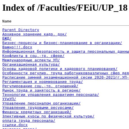
Index of /Faculties/FEiU/UP_18
Name                                                   
Parent Directory
Архивное хранение кадр. док/
БЖД/
Бизнес-процессы и бизнес-планирование в организации/
Важно!!!.docx
Информационная безопасность и защита персональных данны
Конфликты в соц.-тр. сфере/
Международные аспекты УП/
Организационная культура/
Основы кадровой политики и кадрового планирования/
Особенности регулир. труда работниковразличных сфер дея
Расписание зимней экзаменационной сесии 2020-2021гг.УП-
Регламентация и нормирование труда/
Регулирование соц.-тр. отношений/
Рынок труда и занятость в регионе/
Технологии управления развитием персонала/
УУиУП/
Управление персоналом организации/
Управление трудовыми ресурсами/
Финансы кредитных организаций/
Элективные курсы по физической культуре/
оплата труда персонала/
ссылки.docx